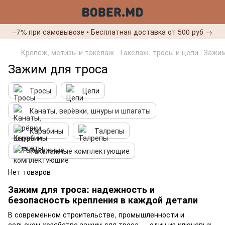
–7% при самовывозе • Бесплатная доставка от 500 руб →
Крепёж, метизы и такелаж
Такелаж, тросы и цепи
Зажим
Зажим для троса
Тросы
Цепи
Канаты, верёвки, шнуры и шпагаты
Карабины
Талрепы
Такелажные комплектующие
Нет товаров
Зажим для троса: надежность и
безопасность крепления в каждой детали
В современном строительстве, промышленности и
сельском хозяйстве зажим для троса — один из ключевых