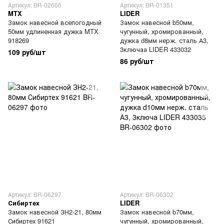
Артикул: BR-02666
Артикул: BR-01351
MTX
LIDER
Замок навесной всепогодный
Замок навесной b50мм,
50мм удлиненная дужка MTX
чугунный, хромированный,
918269
дужка d8мм нерж. сталь А3,
3ключаа LIDER 433032
109 руб/шт
86 руб/шт
Артикул: BR-06297
Артикул: BR-06302
Сибиртех
LIDER
Замок навесной ЗН2-21, 80мм
Замок навесной b70мм,
Сибиртех 91621
чугунный, хромированный,