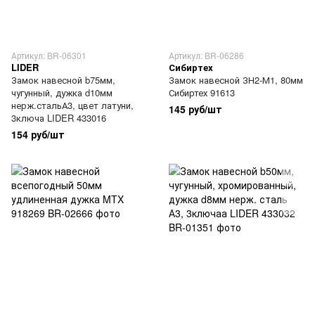
Артикул: BR-06301
Артикул: BR-06286
LIDER
Сибиртех
Замок навесной b75мм,
Замок навесной ЗН2-М1, 80мм
чугунный, дужка d10мм
Сибиртех 91613
нерж.стальА3, цвет латуни,
145 руб/шт
3ключа LIDER 433016
154 руб/шт