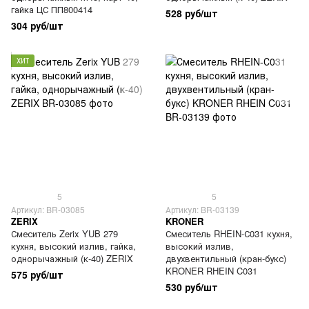
гайка ЦС ПП800414
528 руб/шт
304 руб/шт
ХИТ
5
5
Артикул: BR-03085
Артикул: BR-03139
ZERIX
KRONER
Смеситель Zerix YUB 279
Смеситель RHEIN-С031 кухня,
кухня, высокий излив, гайка,
высокий излив,
однорычажный (к-40) ZERIX
двухвентильный (кран-букс)
KRONER RHEIN C031
575 руб/шт
530 руб/шт