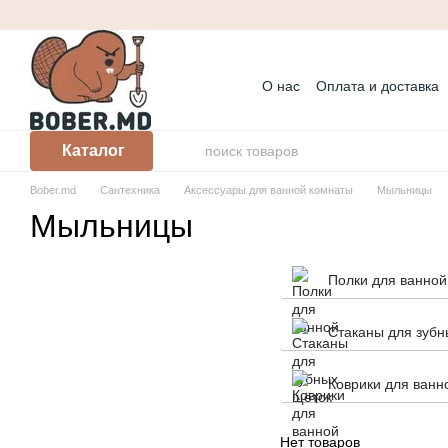
Перейти к основному контенту
О нас
Оплата и доставка
Контактная информация
Корпоративным клиента
Каталог
Bober.md
Сантехника
Аксессуары для ванной комнаты
Мыльницы
Мыльницы
Полки для ванной
Стаканы для зубн
Коврики для ванн
Нет товаров