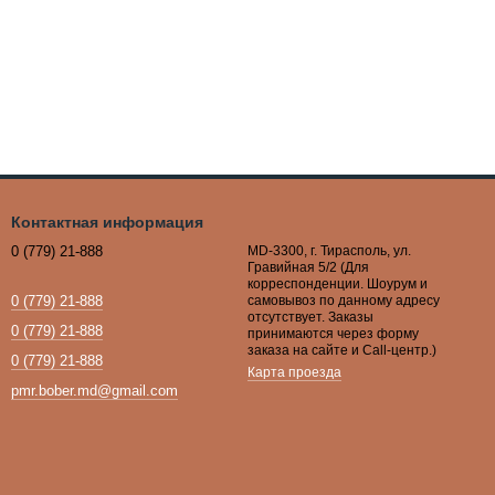
Контактная информация
0 (779) 21-888
MD-3300, г. Тирасполь, ул.
Гравийная 5/2 (Для
корреспонденции. Шоурум и
0 (779) 21-888
самовывоз по данному адресу
отсутствует. Заказы
0 (779) 21-888
принимаются через форму
заказа на сайте и Call-центр.)
0 (779) 21-888
Карта проезда
pmr.bober.md@gmail.com