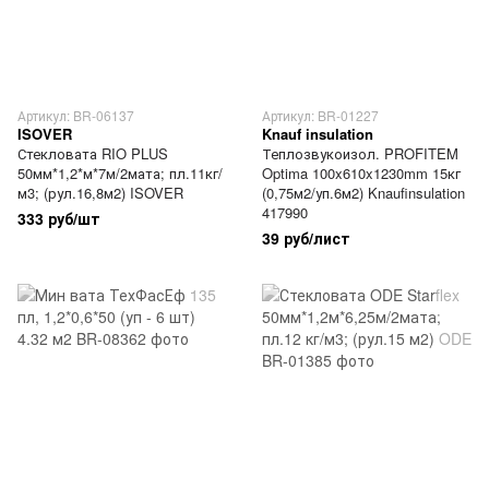
Артикул: BR-06137
Артикул: BR-01227
ISOVER
Knauf insulation
Стекловата RIO PLUS
Теплозвукоизол. PROFITEM
50мм*1,2*м*7м/2мата; пл.11кг/
Optima 100x610x1230mm 15кг
м3; (рул.16,8м2) ISOVER
(0,75м2/уп.6м2) Knaufinsulation
417990
333 руб/шт
39 руб/лист