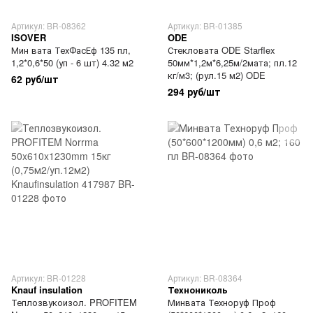
Артикул: BR-08362
Артикул: BR-01385
ISOVER
ODE
Мин вата ТехФасЕф 135 пл,
Стекловата ODE Starflex
1,2*0,6*50 (уп - 6 шт) 4.32 м2
50мм*1,2м*6,25м/2мата; пл.12
кг/м3; (рул.15 м2) ODE
62 руб/шт
294 руб/шт
Артикул: BR-01228
Артикул: BR-08364
Knauf insulation
Технониколь
Теплозвукоизол. PROFITEM
Минвата Техноруф Проф