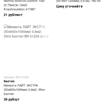
Norrma 50x610x1230mm 15кг
(50*600*1200мм) 0,6 м2; 160 пл
(0,75м2/уп.12м2)
Цену уточняйте
Knaufinsulation 417987
21 руб/лист
Артикул: BR-01255
Белтеп
Минвата ЛАЙТ ЭКСТРА
(50х600х1000мм) 0,6м2; 35пл
Белтеп
39 руб/шт