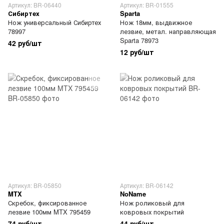
Артикул: BR-06440
Артикул: BR-01555
Сибиртех
Sparta
Нож универсальный Сибиртех
Нож 18мм, выдвижное
78997
лезвие, метал. направляющая
Sparta 78973
42 руб/шт
12 руб/шт
Артикул: BR-05850
Артикул: BR-06142
MTX
NoName
Скребок, фиксированное
Нож роликовый для
лезвие 100мм MTX 795459
ковровых покрытий
74 руб/шт
44 руб/шт