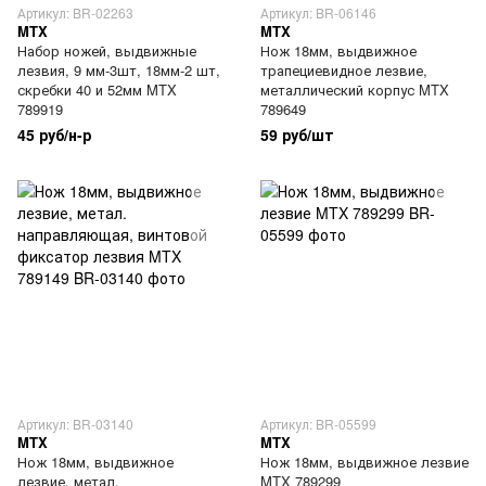
Артикул: BR-02263
Артикул: BR-06146
MTX
MTX
Набор ножей, выдвижные
Нож 18мм, выдвижное
лезвия, 9 мм-3шт, 18мм-2 шт,
трапециевидное лезвие,
скребки 40 и 52мм MTX
металлический корпус MTX
789919
789649
45 руб/н-р
59 руб/шт
Артикул: BR-03140
Артикул: BR-05599
MTX
MTX
Нож 18мм, выдвижное
Нож 18мм, выдвижное лезвие
лезвие, метал.
MTX 789299