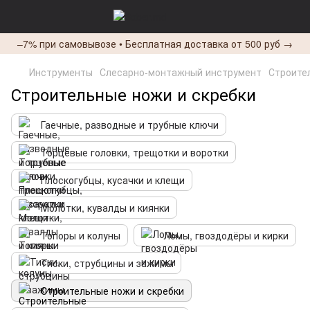
–7% при самовывозе • Бесплатная доставка от 500 руб →
Инструменты
Слесарно-монтажный инструмент
Строите
Строительные ножи и скребки
Гаечные, разводные и трубные ключи
Торцевые головки, трещотки и воротки
Плоскогубцы, кусачки и клещи
Молотки, кувалды и киянки
Топоры и колуны
Ломы, гвоздодёры и кирки
Тиски, струбцины и зажимы
Строительные ножи и скребки