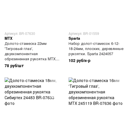
Артикул: BR-07630
Артикул: BR-01559
MTX
Sparta
Долото-стамеска 22мм
Набор долот-стамесок 6-12-
'Тигровый глаз',
18-24мм, плоских, деревянные
двухкомпонентная
рукоятки. Sparta 2424057
обрезиненная рукоятка MTX
102 руб/н-р
245169
78 руб/шт