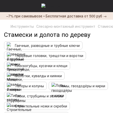
–7% при самовывозе • Бесплатная доставка от 500 руб →
Инструменты
Слесарно-монтажный инструмент
Стамеск
Стамески и долота по дереву
Гаечные, разводные и трубные ключи
Торцевые головки, трещотки и воротки
Плоскогубцы, кусачки и клещи
Молотки, кувалды и киянки
Топоры и колуны
Ломы, гвоздодёры и кирки
Тиски, струбцины и зажимы
Строительные ножи и скребки