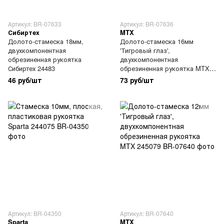
Артикул: BR-07633
Артикул: BR-07636
Сибиртех
MTX
Долото-стамеска 18мм,
Долото-стамеска 16мм
двухкомпонентная
'Тигровый глаз',
обрезиненная рукоятка
двухкомпонентная
Сибиртех 24483
обрезиненная рукоятка MTX
245119
46 руб/шт
73 руб/шт
Артикул: BR-04350
Артикул: BR-07640
Sparta
MTX