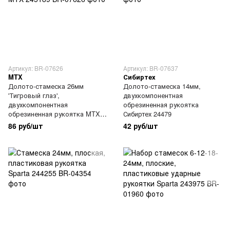
Артикул: BR-07626
Артикул: BR-07637
MTX
Сибиртех
Долото-стамеска 26мм
Долото-стамеска 14мм,
'Тигровый глаз',
двухкомпонентная
двухкомпонентная
обрезиненная рукоятка
обрезиненная рукоятка MTX
Сибиртех 24479
245189
86 руб/шт
42 руб/шт