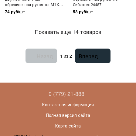
обрезиненная рукоятка MTX
Сибиртех 24487
245139
74 руб/шт
53 руб/шт
Показать еще 14 товаров
Назад
Вперед
1
из 2
0 (779) 21-888
Контактная информация
Полная версия сайта
Карта сайта