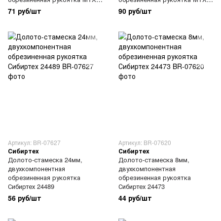
245099
245209
71 руб/шт
90 руб/шт
Артикул: BR-07627
Артикул: BR-07620
Сибиртех
Сибиртех
Долото-стамеска 24мм,
Долото-стамеска 8мм,
двухкомпонентная
двухкомпонентная
обрезиненная рукоятка
обрезиненная рукоятка
Сибиртех 24489
Сибиртех 24473
56 руб/шт
44 руб/шт