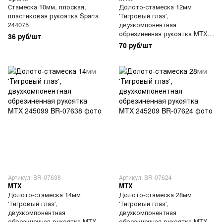
Стамеска 10мм, плоская,
Долото-стамеска 12мм
пластиковая рукоятка Sparta
'Тигровый глаз',
244075
двухкомпонентная
обрезиненная рукоятка MTX
36 руб/шт
245079
70 руб/шт
Артикул: BR-07638
Артикул: BR-07624
MTX
MTX
Долото-стамеска 14мм
Долото-стамеска 28мм
'Тигровый глаз',
'Тигровый глаз',
двухкомпонентная
двухкомпонентная
обрезиненная рукоятка MTX
обрезиненная рукоятка MTX