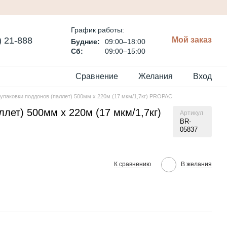
График работы:
) 21-888
Мой заказ
Будние:
09:00–18:00
Сб:
09:00–15:00
Сравнение
Желания
Вход
 упаковки поддонов (паллет) 500мм х 220м (17 мкм/1,7кг) PROPAC
лет) 500мм х 220м (17 мкм/1,7кг)
Артикул
BR-
05837
К сравнению
В желания