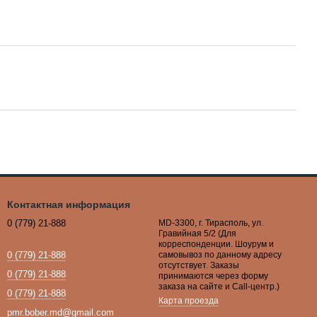
Контактная информация
0 (779) 21-888
MD-3300, г. Тирасполь, ул.
Гравийная 5/2 (Для
корреспонденции. Шоурум и
0 (779) 21-888
самовывоз по данному адресу
отсутствует. Заказы
0 (779) 21-888
принимаются через форму
заказа на сайте и Call-центр.)
0 (779) 21-888
Карта проезда
pmr.bober.md@gmail.com