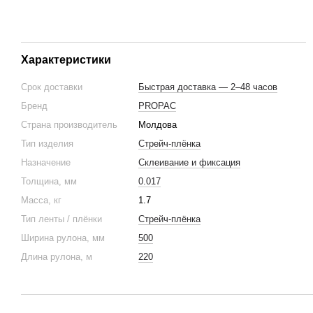
Характеристики
Срок доставки
Быстрая доставка — 2–48 часов
Бренд
PROPAC
Cтрана производитель
Молдова
Тип изделия
Стрейч-плёнка
Назначение
Склеивание и фиксация
Толщина, мм
0.017
Масса, кг
1.7
Тип ленты / плёнки
Стрейч-плёнка
Ширина рулона, мм
500
Длина рулона, м
220