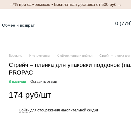
–7% при самовывозе • Бесплатная доставка от 500 руб →
0 (779
Обмен и возврат
Блог
Отзывы о магазине
м
Bober.md
Инструменты
Клейкие ленты и плёнки
Стрейч – пленка для
Стрейч – пленка для упаковки поддонов (пал
PROPAC
В наличии
Оставить отзыв
174 руб/шт
Войти
для отображения накопительной скидки
%