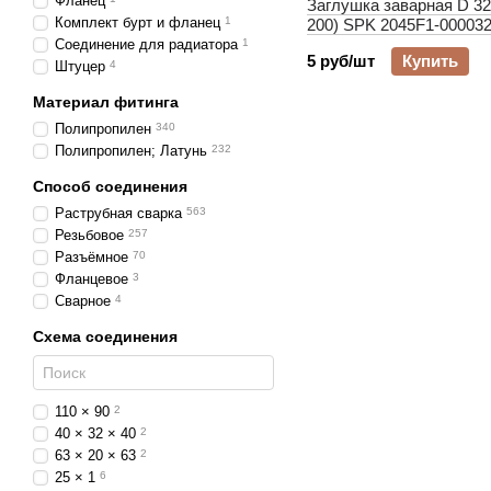
Фланец
Заглушка заварная D 32 
Комплект бурт и фланец
1
200) SPK 2045F1-00003
Соединение для радиатора
1
5 руб/шт
Купить
Штуцер
4
Материал фитинга
Полипропилен
340
Полипропилен; Латунь
232
Способ соединения
Раструбная сварка
563
Резьбовое
257
Разъёмное
70
Фланцевое
3
Сварное
4
Схема соединения
110 × 90
2
40 × 32 × 40
2
63 × 20 × 63
2
25 × 1
6