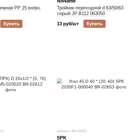
NoName
емная РР 25 вн/вн,
Тройник-переходной d 63/50/63
серый JP B112 063050
Купить
13 руб/шт
Купить
612
Артикул: BR-02653
SPK