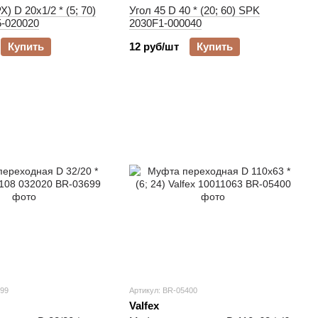
) D 20х1/2 * (5; 70)
Угол 45 D 40 * (20; 60) SPK
-020020
2030F1-000040
Купить
12 руб/шт
Купить
699
Артикул: BR-05400
Valfex