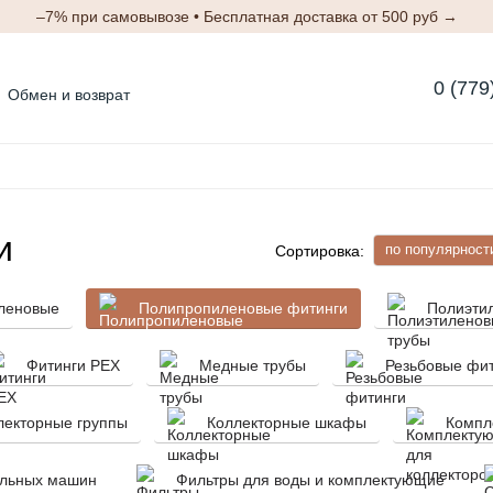
–7% при самовывозе • Бесплатная доставка от 500 руб →
0 (779
Обмен и возврат
Блог
Отзывы о магазине
м
и
по популярност
Сортировка:
леновые
Полипропиленовые фитинги
Полиэти
Фитинги PEX
Медные трубы
Резьбовые фи
лекторные группы
Коллекторные шкафы
Компл
альных машин
Фильтры для воды и комплектующие