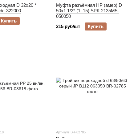
ходная D 32х20 *
Муфта разъёмная НР (амер) D
rdc-322000
50х1 1/2* (1, 15) SPK 2135M5-
050050
Купить
215 руб/шт
Купить
618
Артикул: BR-02785