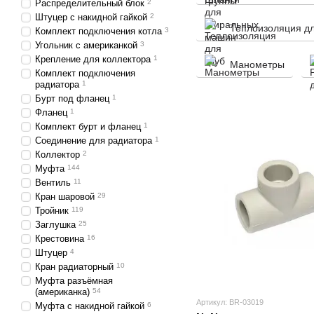
Распределительный блок
2
Штуцер с накидной гайкой
2
Теплоизоляция дл
Комплект подключения котла
3
Угольник с американкой
3
Крепление для коллектора
1
Манометры
Комплект подключения
радиатора
1
Бурт под фланец
1
Фланец
1
Комплект бурт и фланец
1
Соединение для радиатора
1
Коллектор
2
Муфта
144
Вентиль
11
Кран шаровой
29
Тройник
119
Заглушка
25
Крестовина
16
Штуцер
4
Кран радиаторный
10
Муфта разъёмная
(американка)
54
Артикул: BR-03019
Муфта с накидной гайкой
6