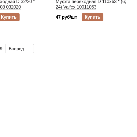
одная D 32/20 *
Муфта переходная D 110х63 * (6;
08 032020
24) Valfex 10011063
Купить
47 руб/шт
Купить
9
Вперед