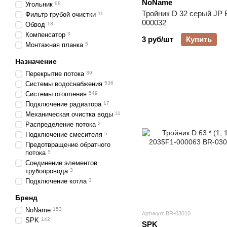
NoName
Угольник
98
Тройник D 32 серый JP 
Фильтр грубой очистки
11
000032
Обвод
18
Компенсатор
3
3 руб/шт
Купить
Монтажная планка
5
Назначение
Перекрытие потока
39
Системы водоснабжения
536
Системы отопления
549
Подключение радиатора
17
Механическая очистка воды
11
Распределение потока
2
Подключение смесителя
5
Предотвращение обратного
потока
5
Соединение элементов
трубопровода
3
Подключение котла
3
Бренд
NoName
153
Артикул: BR-03010
SPK
142
SPK