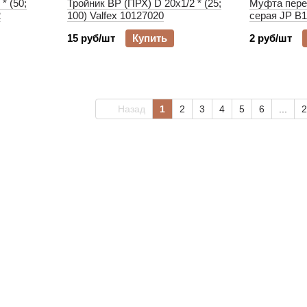
* (50;
Тройник ВР (ПРХ) D 20х1/2 * (25;
Муфта перех
2
100) Valfex 10127020
серая JP B1
15 руб/шт
Купить
2 руб/шт
Назад
1
2
3
4
5
6
...
2