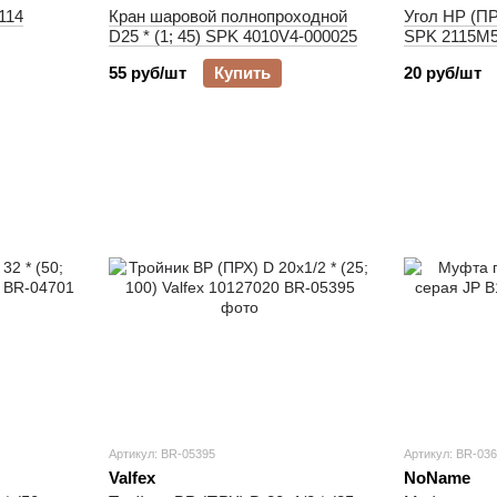
114
Кран шаровой полнопроходной
Угол НР (ПРХ
D25 * (1; 45) SPK 4010V4-000025
SPK 2115M5
55 руб/шт
Купить
20 руб/шт
Артикул: BR-05395
Артикул: BR-03
Valfex
NoName