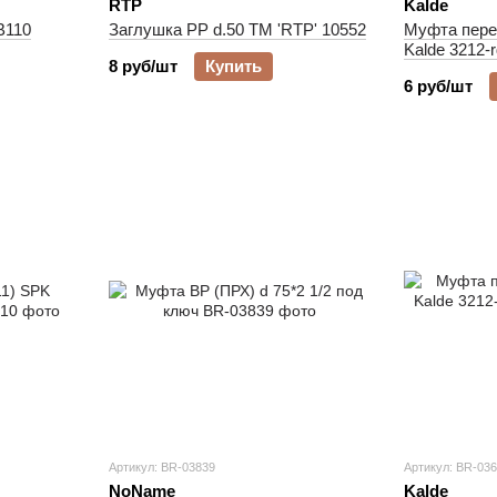
RTP
Kalde
B110
Заглушка PP d.50 ТМ 'RTP' 10552
Муфта пере
Kalde 3212-
8 руб/шт
Купить
6 руб/шт
Артикул: BR-03839
Артикул: BR-03
NoName
Kalde