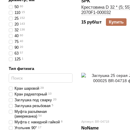
SPK
50
60
Крестовина D 32 * (5; 5
2070F1-000032
110
15
25
152
15 руб/шт
Купить
20
143
32
136
40
60
75
40
90
20
63
57
125
1
Тип фитинга
Кран шаровой
29
Кран радиаторный
10
Заглушка под сварку
20
Заглушка резьбовая
5
Муфта разъёмная
(американка)
54
Муфта с накидной гайкой
6
Артикул: BR-04718
NoName
Угольник 90°
17