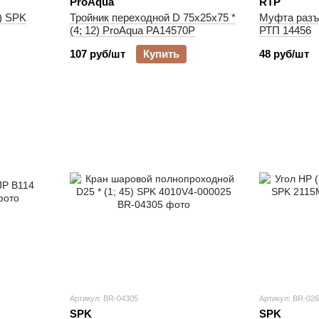
ProAqua
RTP
5) SPK
Тройник переходной D 75х25х75 *
Муфта разъ
(4; 12) ProAqua PA14570P
РТП 14456
107 руб/шт
Купить
48 руб/шт
Артикул: BR-04305
Артикул: BR-02
SPK
SPK