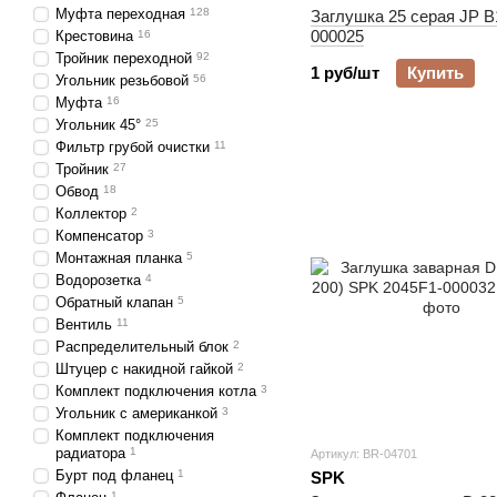
Муфта переходная
128
Заглушка 25 серая JP B
000025
Крестовина
16
Тройник переходной
92
1 руб/шт
Купить
Угольник резьбовой
56
Муфта
16
Угольник 45°
25
Фильтр грубой очистки
11
Тройник
27
Обвод
18
Коллектор
2
Компенсатор
3
Монтажная планка
5
Водорозетка
4
Обратный клапан
5
Вентиль
11
Распределительный блок
2
Штуцер с накидной гайкой
2
Комплект подключения котла
3
Угольник с американкой
3
Комплект подключения
радиатора
1
Артикул: BR-04701
Бурт под фланец
1
SPK
1