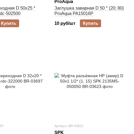
ProAqua
ходная D 50х25 *
Заглушка заварная D 50 * (20; 80)
rdc-502500
ProAqua PA15016P
Купить
10 руб/шт
Купить
697
Артикул: BR-03623
SPK