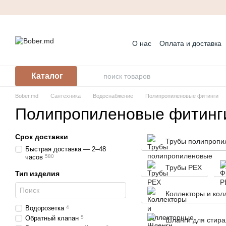
Перейти к основному контенту
О нас
Оплата и доставка
Контактная информация
Корпоративным клиента
Каталог
Bober.md
Сантехника
Водоснабжение
Полипропиленовые фитинги
Полипропиленовые фитинг
Срок доставки
Трубы полипропи
Быстрая доставка — 2–48
часов
580
Трубы PEX
Тип изделия
Коллекторы и кол
Водорозетка
4
Обратный клапан
5
Шланги для стир