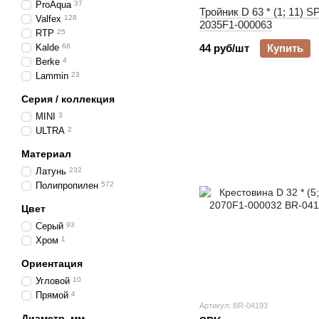
ProAqua
37
Тройник D 63 * (1; 11) S
Valfex
128
2035F1-000063
RTP
25
Kalde
68
44 руб/шт
Купить
Berke
4
Lammin
23
Серия / коллекция
MINI
3
ULTRA
2
Материал
Латунь
232
Полипропилен
572
Цвет
Серый
93
Хром
1
Ориентация
Угловой
10
Прямой
4
Артикул: BR-04193
Диаметр, мм