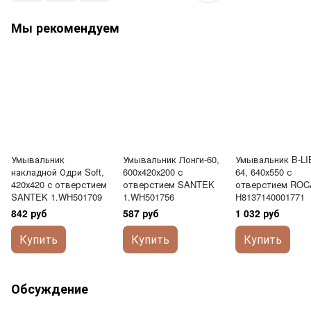
Мы рекомендуем
Умывальник
Умывальник Лонги-60,
Умывальник B-L
накладной Одри Soft,
600х420х200 с
64, 640х550 с
420х420 с отверстием
отверстием SANTEK
отверстием ROC
SANTEK 1.WH501709
1.WH501756
H8137140001771
842 руб
587 руб
1 032 руб
Купить
Купить
Купить
Обсуждение