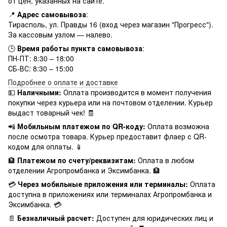
от цен, указанных на сайте.
📍
Адрес самовывоза
:
Тирасполь, ул. Правды 16 (вход через магазин "Прогресс").
За кассовым узлом — налево.
🕒
Время работы пункта самовывоза
:
ПН-ПТ: 8:30 – 18:00
СБ-ВС: 8:30 – 15:00
Подробнее о оплате и доставке
💵
Наличными:
Оплата производится в момент получения
покупки через курьера или на почтовом отделении. Курьер
выдаст товарный чек! 🧾
📲
Мобильным платежом по QR-коду:
Оплата возможна
после осмотра товара. Курьер предоставит флаер с QR-
кодом для оплаты. 📱
🏦
Платежом по счету/реквизитам:
Оплата в любом
отделении Агропромбанка и Эксимбанка. 🏦
💳
Через мобильные приложения или терминалы:
Оплата
доступна в приложениях или терминалах Агропромбанка и
Эксимбанка. 💳
📄
Безналичный расчет:
Доступен для юридических лиц и