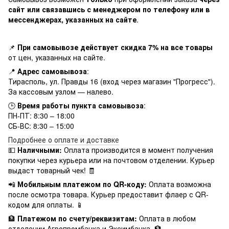
сайт или связавшись с менеджером по телефону или в
мессенджерах, указанных на сайте
.
📌
При самовывозе действует скидка 7% на все товары
от цен, указанных на сайте.
📍
Адрес самовывоза
:
Тирасполь, ул. Правды 16 (вход через магазин "Прогресс").
За кассовым узлом — налево.
🕒
Время работы пункта самовывоза
:
ПН-ПТ: 8:30 – 18:00
СБ-ВС: 8:30 – 15:00
Подробнее о оплате и доставке
💵
Наличными:
Оплата производится в момент получения
покупки через курьера или на почтовом отделении. Курьер
выдаст товарный чек! 🧾
📲
Мобильным платежом по QR-коду:
Оплата возможна
после осмотра товара. Курьер предоставит флаер с QR-
кодом для оплаты. 📱
🏦
Платежом по счету/реквизитам:
Оплата в любом
отделении Агропромбанка и Эксимбанка. 🏦