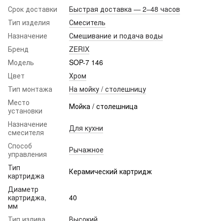
Срок доставки
Быстрая доставка — 2–48 часов
Тип изделия
Смеситель
Назначение
Смешивание и подача воды
Бренд
ZERIX
Модель
SOP-7 146
Цвет
Хром
Тип монтажа
На мойку / столешницу
Место
Мойка / столешница
установки
Назначение
Для кухни
смесителя
Способ
Рычажное
управления
Тип
Керамический картридж
картриджа
Диаметр
картриджа,
40
мм
Тип излива
Высокий