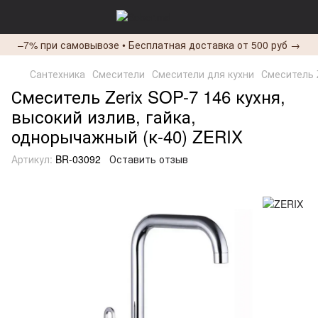
–7% при самовывозе • Бесплатная доставка от 500 руб →
Сантехника
Смесители
Смесители для кухни
Смеситель Z
Смеситель Zerix SOP-7 146 кухня,
высокий излив, гайка,
однорычажный (к-40) ZERIX
Артикул:
BR-03092
Оставить отзыв