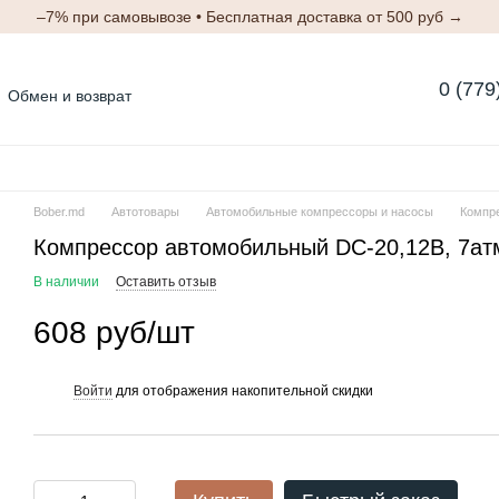
–7% при самовывозе • Бесплатная доставка от 500 руб →
0 (779
Обмен и возврат
Блог
Отзывы о магазине
м
Bober.md
Автотовары
Автомобильные компрессоры и насосы
Компре
Компрессор автомобильный DС-20,12В, 7атм
В наличии
Оставить отзыв
608 руб/шт
Войти
для отображения накопительной скидки
%