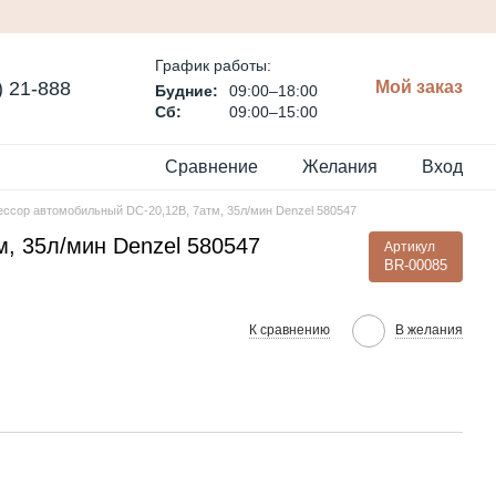
График работы:
) 21-888
Мой заказ
Будние:
09:00–18:00
Сб:
09:00–15:00
Сравнение
Желания
Вход
ссор автомобильный DС-20,12В, 7атм, 35л/мин Denzel 580547
, 35л/мин Denzel 580547
Артикул
BR-00085
К сравнению
В желания