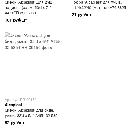
Сифон 'Alcaplast' Для душ.
Гофра 'Alcaplast' для умыв.
поддона (хром) 50'd х 71'
1'1/4х32/40 (металл) А76 3825
А471CR d50 5930
21 руб/шт
101 руб/шт
Артикул: BR-09150
Alcaplast
Сифон 'Alcaplast' для биде,
умыв. 32'd х 5/4' A45F 32 5854
82 руб/шт